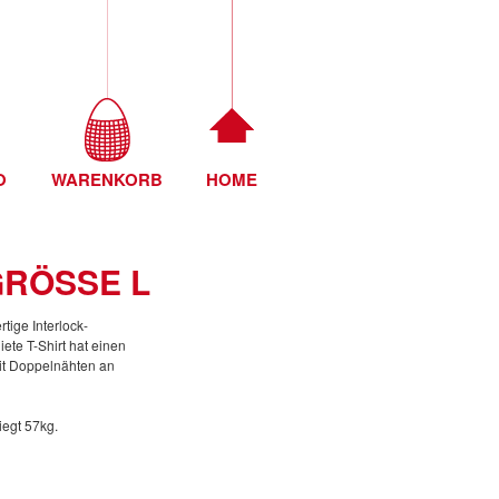
O
WARENKORB
HOME
RÖSSE L
tige Interlock-
ete T-Shirt hat einen
it Doppelnähten an
iegt 57kg.