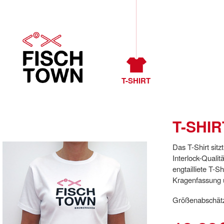
T-SHIRT
T-SHIR
Das T-Shirt sitz
Interlock-Quali
engtailliete T-S
Kragenfassung 
Größenabschätzu