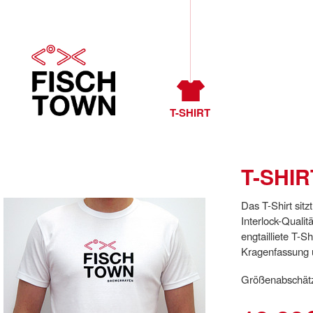
T-SHIRT
T-SHIR
Das T-Shirt sitz
Interlock-Quali
engtailliete T-S
Kragenfassung 
Größenabschätzu